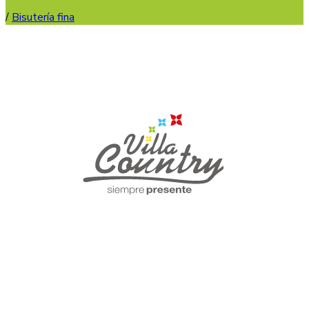
/
Bisutería fina