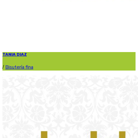
TANIA DIAZ
/
Bisutería fina