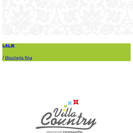
LALIK
/
Bisutería fina