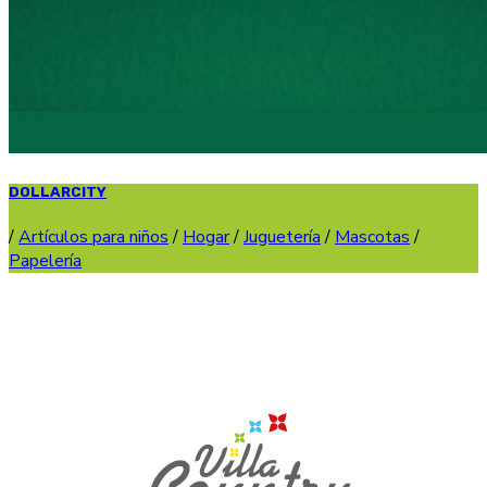
DOLLARCITY
/
Artículos para niños
/
Hogar
/
Juguetería
/
Mascotas
/
Papelería